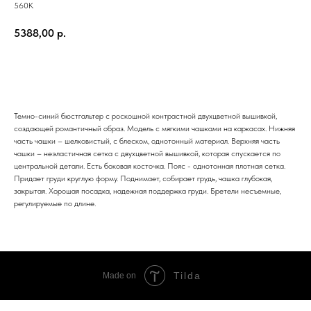
560K
5388,00
р.
ЗАКАЗАТЬ
Темно-синий бюстгальтер с роскошной контрастной двухцветной вышивкой,
создающей романтичный образ. Модель с мягкими чашками на каркасах. Нижняя
часть чашки – шелковистый, с блеском, однотонный материал. Верхняя часть
чашки – неэластичная сетка с двухцветной вышивкой, которая спускается по
центральной детали. Есть боковая косточка. Пояс - однотонная плотная сетка.
Придает груди круглую форму. Поднимает, собирает грудь, чашка глубокая,
закрытая. Хорошая посадка, надежная поддержка груди. Бретели несъемные,
регулируемые по длине.
Tilda
Made on