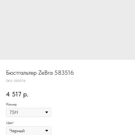
Бюстгальтер ZeBra 583516
SKU:
583516
4 517
р.
Размер
Цвет