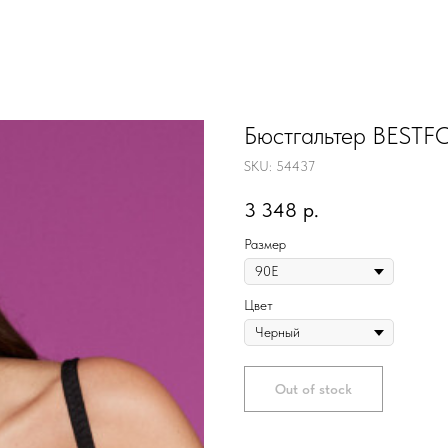
Бюстгальтер BEST
SKU:
54437
3 348
р.
Размер
Цвет
Out of stock