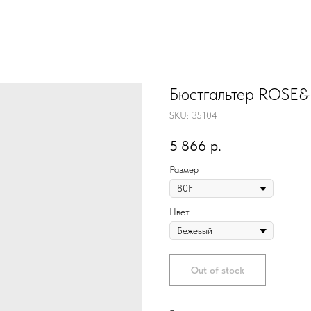
Бюстгальтер ROSE&
SKU:
35104
5 866
р.
Размер
Цвет
Out of stock