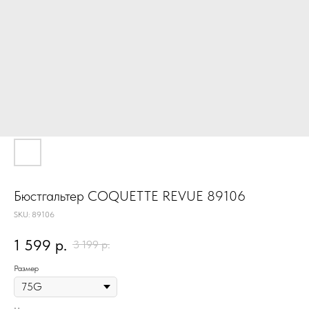
Бюстгальтер COQUETTE REVUE 89106
SKU:
89106
1 599
р.
3 199
р.
Размер