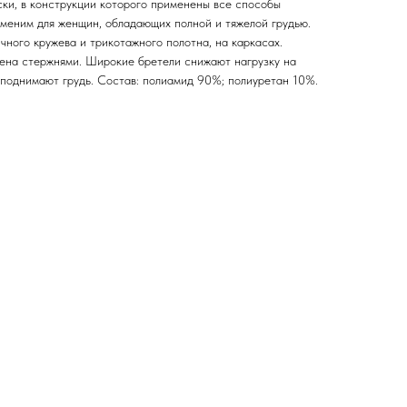
ски, в конструкции которого применены все способы
аменим для женщин, обладающих полной и тяжелой грудью.
ного кружева и трикотажного полотна, на каркасах.
лена стержнями. Широкие бретели снижают нагрузку на
иподнимают грудь. Состав: полиамид 90%; полиуретан 10%.