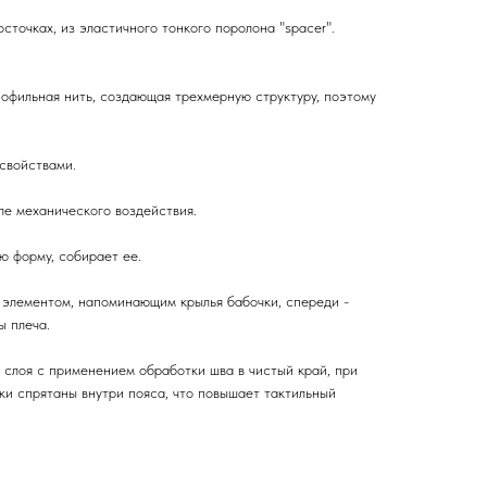
сточках, из эластичного тонкого поролона "spacer".
офильная нить, создающая трехмерную структуру, поэтому
свойствами.
ле механического воздействия.
ю форму, собирает ее.
элементом, напоминающим крылья бабочки, спереди -
ы плеча.
 слоя с применением обработки шва в чистый край, при
ки спрятаны внутри пояса, что повышает тактильный