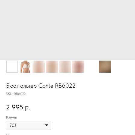
Бюстгальтер Conte RB6022
SKU:
RB6022
2 995
р.
Размер