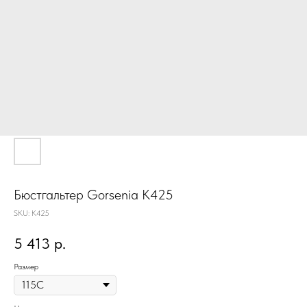
Бюстгальтер Gorsenia K425
SKU:
K425
5 413
р.
Размер