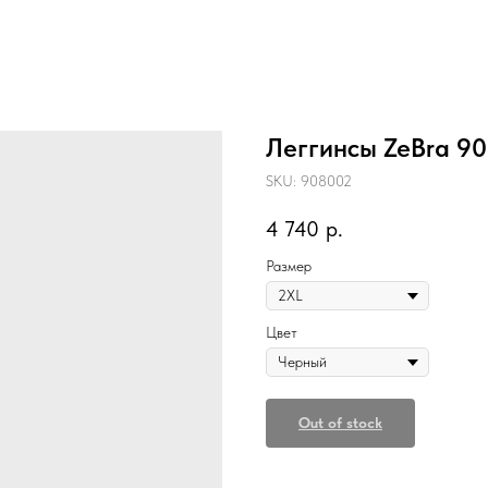
Леггинсы ZeBra 9
SKU:
908002
4 740
р.
Размер
Цвет
Out of stock