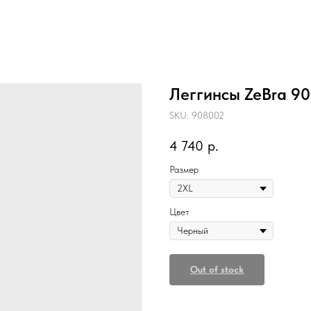
Леггинсы ZeBra 9
SKU:
908002
4 740
р.
Размер
Цвет
Out of stock