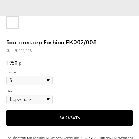
Бюстгальтер Fashion EK002/008
SKU:
EK002/008
1 950
р.
Размер
Цвет
ЗАКАЗАТЬ
Топ-бюстгальтер бесшовный от сети магазинов KRUJEVO — идеальный выбор для